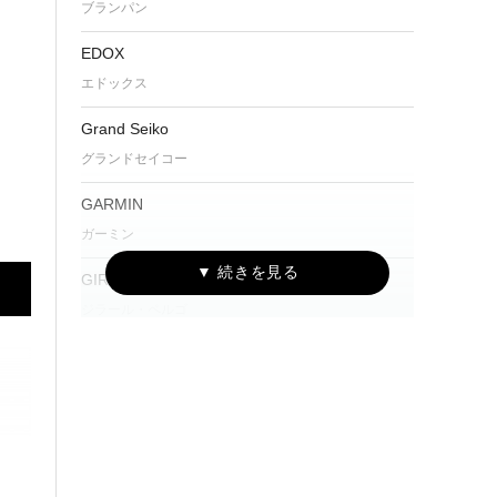
ブランパン
EDOX
エドックス
Grand Seiko
グランドセイコー
GARMIN
ガーミン
GIRARD-PERREGAUX
ジラール・ペルゴ
GLASHÜTTE ORIGINAL
グラスヒュッテ・オリジナル
G-SHOCK
ジーショック