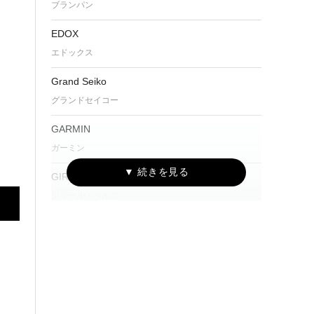
ブランパン
EDOX
エドックス
Grand Seiko
グランドセイコー
GARMIN
ガーミン
GIRARD-PERREGAUX
ジラール・ペルゴ
GLASHÜTTE ORIGINAL
グラスヒュッテ・オリジナル
G-SHOCK
ジーショック