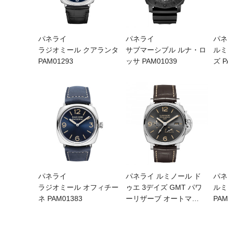
パネライ
パネライ
パネ
ラジオミール クアランタ
サブマーシブル ルナ・ロ
ルミ
PAM01293
ッサ PAM01039
ズ P
パネライ
パネライ ルミノール ド
パネ
ラジオミール オフィチー
ゥエ 3デイズ GMT パワ
ルミ
ネ PAM01383
ーリザーブ オートマ
…
PAM