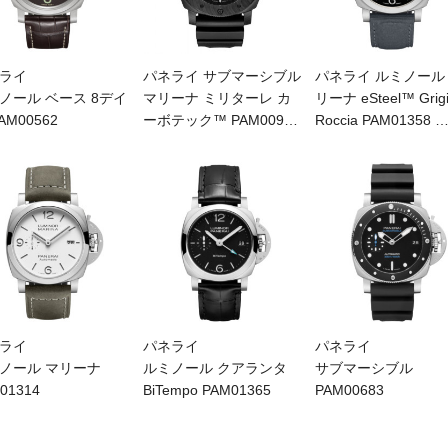
ライ
パネライ サブマーシブル
パネライ ルミノール
ノール ベース 8デイ
マリーナ ミリターレ カ
リーナ eSteel™ Grig
AM00562
ーボテック™ PAM009
…
Roccia PAM01358
ライ
パネライ
パネライ
ノール マリーナ
ルミノール クアランタ
サブマーシブル
01314
BiTempo PAM01365
PAM00683