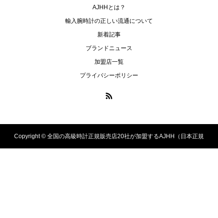
AJHHとは？
PRESAGE
PROSPEX
輸入腕時計の正しい流通について
プレザージュ
プロスペックス
新着記事
ブランドニュース
ULYSSE NARDIN
ZENITH
加盟店一覧
ユリス・ナルダン
ゼニス
プライバシーポリシー
Copyright ©
全国の高級時計正規販売店20社が加盟するAJHH（日本正規
高級時計協会）のオフィシャルサイト. All Rights Reserved.