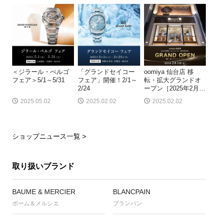
＜ジラール・ぺルゴ
「グランドセイコー
oomiya 仙台店 移
フェア＞5/1～5/31
フェア」開催！2/1～
転・拡大グランドオ
2/24
ープン［2025年2月
…
2025.05.02
2025.02.02
2025.02.02
ショップニュース一覧 >
取り扱いブランド
BAUME & MERCIER
BLANCPAIN
ボーム＆メルシエ
ブランパン