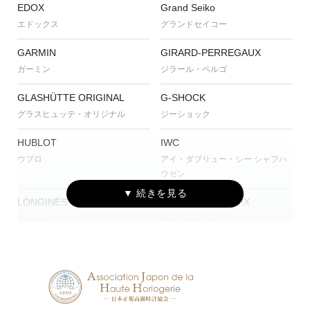
EDOX
Grand Seiko
エドックス
グランドセイコー
GARMIN
GIRARD-PERREGAUX
ガーミン
ジラール・ペルゴ
GLASHÜTTE ORIGINAL
G-SHOCK
グラスヒュッテ・オリジナル
ジーショック
HUBLOT
IWC
ウブロ
アイ・ダブリュー・シー シャフハ
ウゼン
LONGINES
MAURICE LACROIX
ロンジン
モーリス・ラクロア
NORQAIN
OSSO ITALY
ノルケイン
オッソ イタリィ
PANERAI
ASTRON
パネライ
アストロン