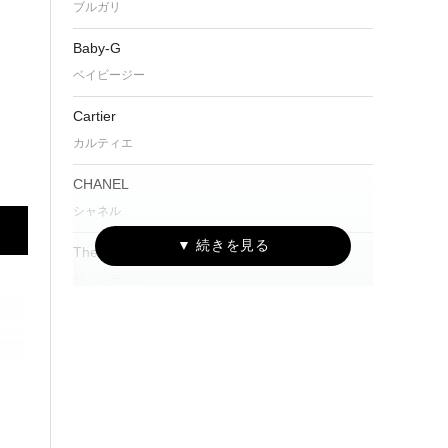
ブルガリ
Baby-G
ベイビージー
Cartier
カルティエ
CHANEL
シャネル
The CITIZEN
ザ・シチズン
CITIZEN Eco-Drive One
シチズン エコ・ドライブ ワン
CAMPANOLA
カンパノラ