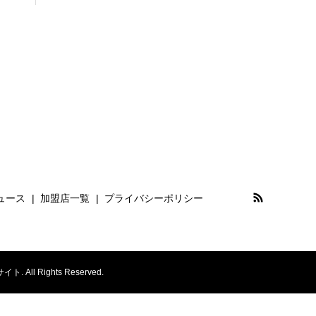
ルキア
PROSPEX
プロスペックス
ASTRON
アストロン
SEIKO
セイコー
TAG Heuer
ュース
加盟店一覧
プライバシーポリシー
タグ・ホイヤー
TUDOR
チューダー
Rights Reserved.