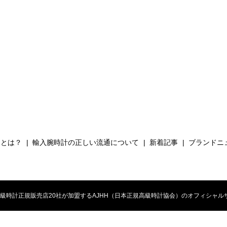
Hとは？
輸入腕時計の正しい流通について
新着記事
ブランドニ
時計正規販売店20社が加盟するAJHH（日本正規高級時計協会）のオフィシャルサイト. All 