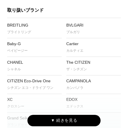
取り扱いブランド
BREITLING
BVLGARI
ブライトリング
ブルガリ
Baby-G
Cartier
ベイビージー
カルティエ
CHANEL
The CITIZEN
シャネル
ザ・シチズン
CITIZEN Eco-Drive One
CAMPANOLA
シチズン エコ・ドライブ ワン
カンパノラ
XC
EDOX
クロスシー
エドックス
Grand Seiko
G-SHOCK
グランドセイコー
ジーショック