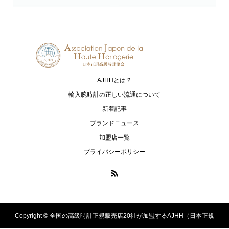
HUBLOT
IWC
ウブロ
アイ・ダブリュー・シー シャフハ
ウゼン
MAURICE LACROIX
NORQAIN
モーリス・ラクロア
ノルケイン
AJHHとは？
OCEANUS
OSSO ITALY
輸入腕時計の正しい流通について
オシアナス
オッソ イタリィ
新着記事
ブランドニュース
PANERAI
ROLEX
加盟店一覧
パネライ
ロレックス
プライバシーポリシー
PRESAGE
LUKIA
プレザージュ
ルキア
PROSPEX
ASTRON
プロスペックス
アストロン
Copyright ©
全国の高級時計正規販売店20社が加盟するAJHH（日本正規
SEIKO
TAG Heuer