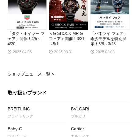
「タグ・ホイヤー フ
＜G-SHOCK MR-G
「パネライ フェア」
ェア」開催！4/5～
フェア＞開催！3/31
希少モデルを特別展
4/20
～5/1
示！3/8～3/23
2025.04.05
2025.03.31
2025.03.08
ショップニュース一覧 >
取り扱いブランド
BREITLING
BVLGARI
ブライトリング
ブルガリ
Baby-G
Cartier
ベイビージー
カルティエ