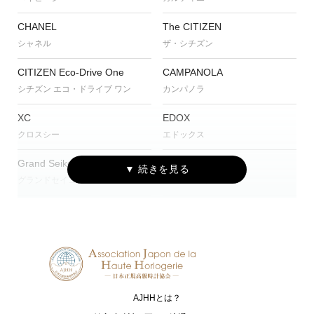
CHANEL
The CITIZEN
シャネル
ザ・シチズン
CITIZEN Eco-Drive One
CAMPANOLA
シチズン エコ・ドライブ ワン
カンパノラ
XC
EDOX
クロスシー
エドックス
Grand Seiko
G-SHOCK
グランドセイコー
ジーショック
HUBLOT
IWC
ウブロ
アイ・ダブリュー・シー シャフハ
ウゼン
MAURICE LACROIX
NORQAIN
モーリス・ラクロア
ノルケイン
AJHHとは？