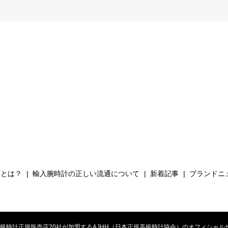
Hとは？
輸入腕時計の正しい流通について
新着記事
ブランドニ
時計正規販売店20社が加盟するAJHH（日本正規高級時計協会）のオフィシャルサイト. All 