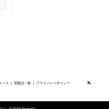
ルキア
PROSPEX
プロスペックス
ASTRON
アストロン
SEIKO
セイコー
TAG Heuer
タグ・ホイヤー
TUDOR
ュース
加盟店一覧
プライバシーポリシー
チューダー
Rights Reserved.