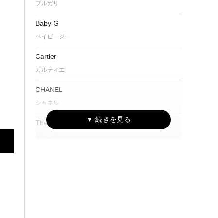
ブルガリ
Baby-G
ベイビージー
Cartier
カルティエ
CHANEL
シャネル
The CITIZEN
ザ・シチズン
CITIZEN Eco-Drive One
シチズン エコ・ドライブ ワン
CAMPANOLA
カンパノラ