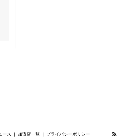
ルキア
PROSPEX
プロスペックス
ASTRON
アストロン
SEIKO
セイコー
TAG Heuer
タグ・ホイヤー
TUDOR
チューダー
ュース
加盟店一覧
プライバシーポリシー