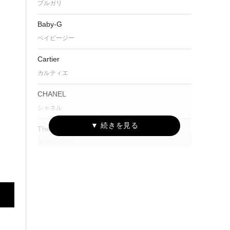
ブルガリ
Baby-G
ベイビージー
Cartier
カルティエ
CHANEL
シャネル
The CITIZEN
ザ・シチズン
CITIZEN Eco-Drive One
シチズン エコ・ドライブ ワン
CAMPANOLA
カンパノラ