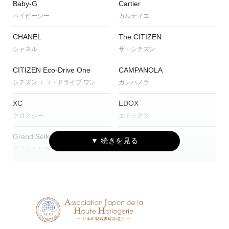
Baby-G
Cartier
ベイビージー
カルティエ
CHANEL
The CITIZEN
シャネル
ザ・シチズン
CITIZEN Eco-Drive One
CAMPANOLA
シチズン エコ・ドライブ ワン
カンパノラ
XC
EDOX
クロスシー
エドックス
Grand Seiko
G-SHOCK
グランドセイコー
ジーショック
HUBLOT
IWC
ウブロ
アイ・ダブリュー・シー シャフハ
ウゼン
MAURICE LACROIX
NORQAIN
モーリス・ラクロア
ノルケイン