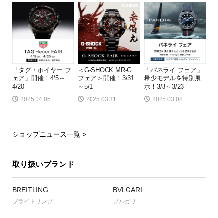
「タグ・ホイヤー フ
＜G-SHOCK MR-G
「パネライ フェア」
ェア」開催！4/5～
フェア＞開催！3/31
希少モデルを特別展
4/20
～5/1
示！3/8～3/23
2025.04.05
2025.03.31
2025.03.08
ショップニュース一覧 >
取り扱いブランド
BREITLING
BVLGARI
ブライトリング
ブルガリ