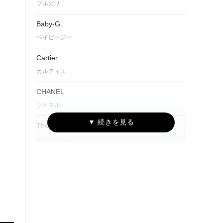
ブルガリ
Baby-G
ベイビージー
Cartier
カルティエ
CHANEL
シャネル
The CITIZEN
ザ・シチズン
CITIZEN Eco-Drive One
シチズン エコ・ドライブ ワン
CAMPANOLA
カンパノラ