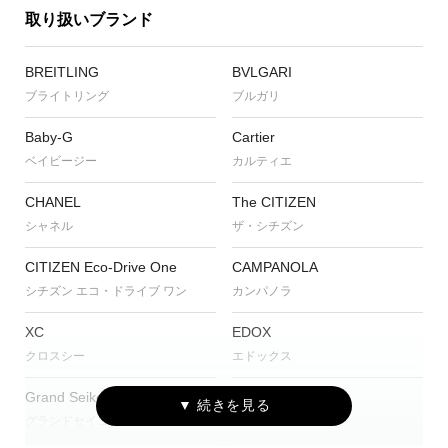
取り扱いブランド
BREITLING
BVLGARI
ブライトリング
ブルガリ
Baby-G
Cartier
ベイビージー
カルティエ
CHANEL
The CITIZEN
シャネル
ザ・シチズン
CITIZEN Eco-Drive One
CAMPANOLA
シチズン エコ・ドライブ ワン
カンパノラ
XC
EDOX
クロスシー
エドックス
Grand Seiko
G-SHOCK
グランドセイコー
ジーショック