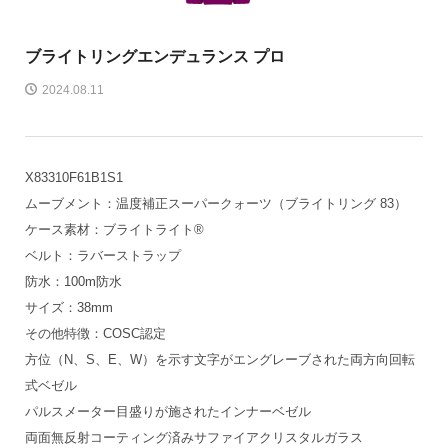
ブライトリング
エンデュランス プロ
2024.08.11
X83310F61B1S1
ムーブメント：温度補正スーパークォーツ（ブライトリング 83）
ケース素材：ブライトライト®
ベルト：ラバーストラップ
防水：100m防水
サイズ：38mm
その他特徴：COSC認定
方位（N、S、E、W）を示す文字がエングレーブされた両方向回転
式ベゼル
パルスメーター目盛りが施されたインナーベゼル
両面無反射コーティング済みサファイアクリスタルガラス