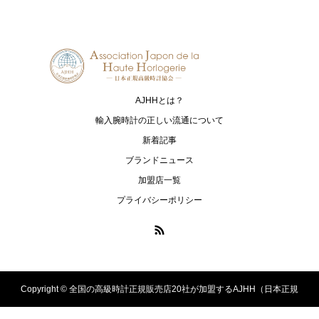
HUBLOT
IWC
ウブロ
アイ・ダブリュー・シー シャフハ
ウゼン
MAURICE LACROIX
NORQAIN
モーリス・ラクロア
ノルケイン
AJHHとは？
OCEANUS
OSSO ITALY
輸入腕時計の正しい流通について
オシアナス
オッソ イタリィ
新着記事
ブランドニュース
PANERAI
ROLEX
加盟店一覧
パネライ
ロレックス
プライバシーポリシー
PRESAGE
LUKIA
プレザージュ
ルキア
PROSPEX
ASTRON
プロスペックス
アストロン
Copyright ©
全国の高級時計正規販売店20社が加盟するAJHH（日本正規
SEIKO
TAG Heuer