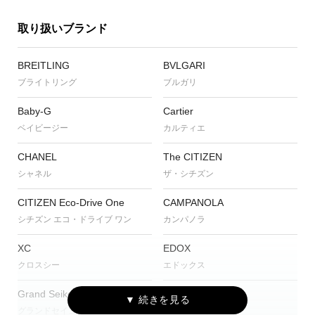
取り扱いブランド
BREITLING
BVLGARI
ブライトリング
ブルガリ
Baby-G
Cartier
ベイビージー
カルティエ
CHANEL
The CITIZEN
シャネル
ザ・シチズン
CITIZEN Eco-Drive One
CAMPANOLA
シチズン エコ・ドライブ ワン
カンパノラ
XC
EDOX
クロスシー
エドックス
Grand Seiko
G-SHOCK
グランドセイコー
ジーショック