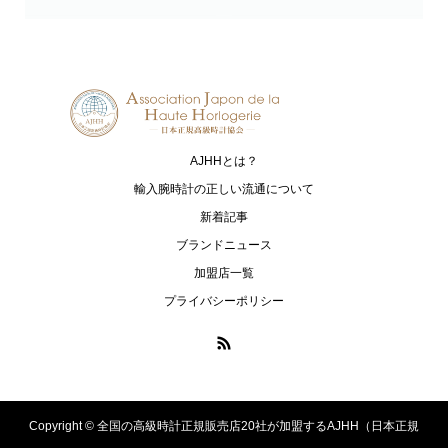
HUBLOT
IWC
ウブロ
アイ・ダブリュー・シー シャフハ
ウゼン
MAURICE LACROIX
NORQAIN
モーリス・ラクロア
ノルケイン
AJHHとは？
OCEANUS
OSSO ITALY
輸入腕時計の正しい流通について
オシアナス
オッソ イタリィ
新着記事
ブランドニュース
PANERAI
ROLEX
加盟店一覧
パネライ
ロレックス
プライバシーポリシー
PRESAGE
LUKIA
プレザージュ
ルキア
PROSPEX
ASTRON
プロスペックス
アストロン
Copyright ©
全国の高級時計正規販売店20社が加盟するAJHH（日本正規
SEIKO
TAG Heuer