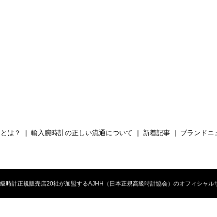
Hとは？
輸入腕時計の正しい流通について
新着記事
ブランドニ
時計正規販売店20社が加盟するAJHH（日本正規高級時計協会）のオフィシャルサイト. All 