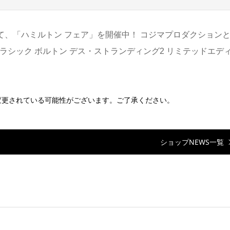
山にて、「ハミルトン フェア」を開催中！ コジマプロダクション
ラシック ボルトン デス・ストランディング2 リミテッドエデ
、変更されている可能性がございます。ご了承ください。
ショップNEWS一覧