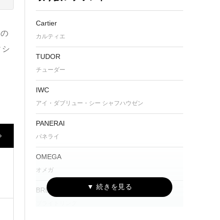
Cartier
との
カルティエ
ィシ
TUDOR
チューダー
IWC
アイ・ダブリュー・シー シャフハウゼン
PANERAI
パネライ
OMEGA
オメガ
BREITLING
ブライトリング