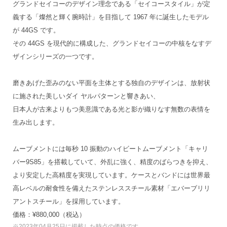
グランドセイコーのデザイン理念である「セイコースタイル」が定
義する「燦然と輝く腕時計」を目指して 1967 年に誕生したモデル
が 44GS です。
その 44GS を現代的に構成した、グランドセイコーの中核をなすデ
ザインシリーズの一つです。
磨きあげた歪みのない平面を主体とする独自のデザインは、放射状
に施された美しいダイ ヤルパターンと響きあい、
日本人が古来よりもつ美意識である光と影が織りなす無数の表情を
生み出します。
ムーブメントには毎秒 10 振動のハイビートムーブメント「キャリ
バー9S85」を搭載していて、外乱に強く、精度のばらつきを抑え、
より安定した高精度を実現しています。ケースとバンドには世界最
高レベルの耐食性を備えたステンレススチール素材「エバーブリリ
アントスチール」を採用しています。
価格：¥880,000（税込）
※2023年04月25日に掲載した時点の価格です。