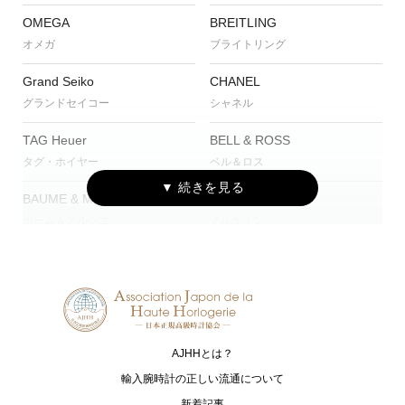
OMEGA
BREITLING
オメガ
ブライトリング
Grand Seiko
CHANEL
グランドセイコー
シャネル
TAG Heuer
BELL & ROSS
タグ・ホイヤー
ベル＆ロス
BAUME & MERCIER
NORQAIN
ボーム＆メルシエ
ノルケイン
HAMILTON
EDOX
ハミルトン
エドックス
ORIS
JUNGHANS
オリス
ユンハンス
AJHHとは？
G-SHOCK
The CITIZEN
輸入腕時計の正しい流通について
ジーショック
ザ・シチズン
新着記事