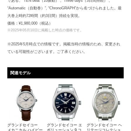
である、“TEN beat（10振動）”, “Three days（3日間持続）”,
“Automatic（自動巻）”, “ChronoGRAPH”から名づけられました。最
大巻上時約72時間（約3日間）持続を実現。
価格：¥1,980,000（税込）
※2025年05月10日に掲載した時点の価格です。
※2025年5月時点での情報です。掲載当時の情報のため、変更され
ている可能性がございます。ご了承ください。
関連モデル
グランドセイコー
グランドセイコー エ
グランドセイコー ヘ
メカニカル ハイビー
ボリューション 9 コ
リテージコレクショ