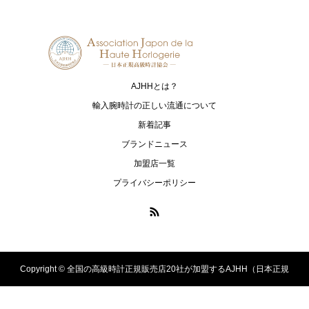
HAMILTON
EDOX
ハミルトン
エドックス
ORIS
JUNGHANS
オリス
ユンハンス
AJHHとは？
G-SHOCK
The CITIZEN
輸入腕時計の正しい流通について
ジーショック
ザ・シチズン
新着記事
ブランドニュース
加盟店一覧
プライバシーポリシー
Copyright ©
全国の高級時計正規販売店20社が加盟するAJHH（日本正規
高級時計協会）のオフィシャルサイト. All Rights Reserved.