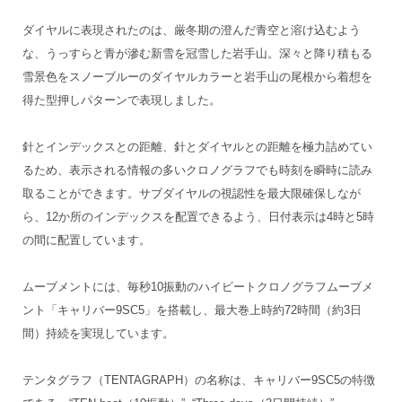
ダイヤルに表現されたのは、厳冬期の澄んだ青空と溶け込むよう
な、うっすらと青が滲む新雪を冠雪した岩手山。深々と降り積もる
雪景色をスノーブルーのダイヤルカラーと岩手山の尾根から着想を
得た型押しパターンで表現しました。
針とインデックスとの距離、針とダイヤルとの距離を極力詰めてい
るため、表示される情報の多いクロノグラフでも時刻を瞬時に読み
取ることができます。サブダイヤルの視認性を最大限確保しなが
ら、12か所のインデックスを配置できるよう、日付表示は4時と5時
の間に配置しています。
ムーブメントには、毎秒10振動のハイビートクロノグラフムーブメ
ント「キャリバー9SC5」を搭載し、最大巻上時約72時間（約3日
間）持続を実現しています。
テンタグラフ（TENTAGRAPH）の名称は、キャリバー9SC5の特徴