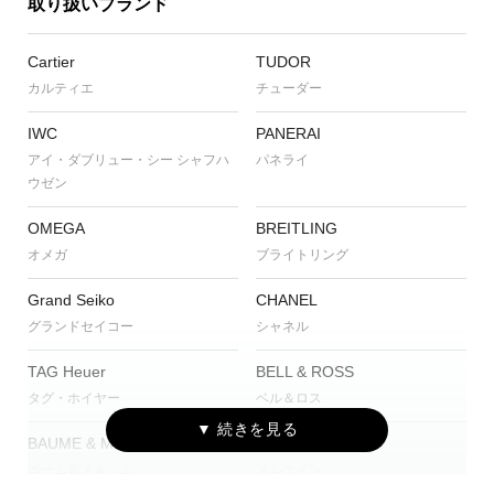
取り扱いブランド
Cartier
TUDOR
カルティエ
チューダー
IWC
PANERAI
アイ・ダブリュー・シー シャフハ
パネライ
ウゼン
OMEGA
BREITLING
オメガ
ブライトリング
Grand Seiko
CHANEL
グランドセイコー
シャネル
TAG Heuer
BELL & ROSS
タグ・ホイヤー
ベル＆ロス
BAUME & MERCIER
NORQAIN
ボーム＆メルシエ
ノルケイン