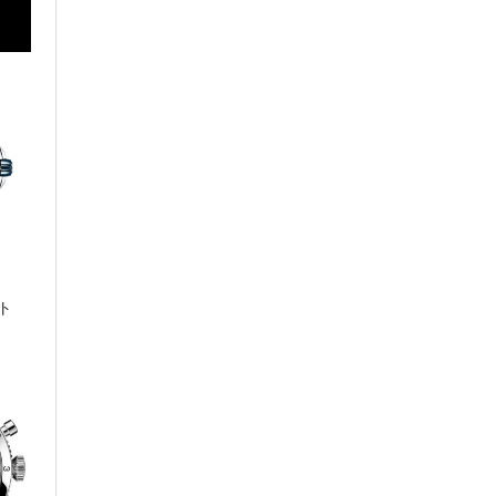
TAG Heuer
タグ・ホイヤー
BELL & ROSS
ベル＆ロス
BAUME & MERCIER
ボーム＆メルシエ
NORQAIN
ノルケイン
ト
HAMILTON
ハミルトン
EDOX
エドックス
ORIS
オリス