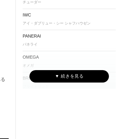
チューダー
IWC
アイ・ダブリュー・シー シャフハウゼン
PANERAI
パネライ
OMEGA
オメガ
BREITLING
ある
ブライトリング
Grand Seiko
グランドセイコー
CHANEL
シャネル