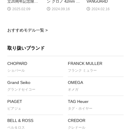
立20周年記念限
…
ン クロノ 42mm
…
VANGUARD
2025.02.09
2024.09.16
2024.02.16
おすすめモデル一覧 >
取り扱いブランド
CHOPARD
FRANCK MULLER
ショパール
フランク ミュラー
Grand Seiko
OMEGA
グランドセイコー
オメガ
PIAGET
TAG Heuer
ピアジェ
タグ・ホイヤー
BELL & ROSS
CREDOR
ベル＆ロス
クレドール