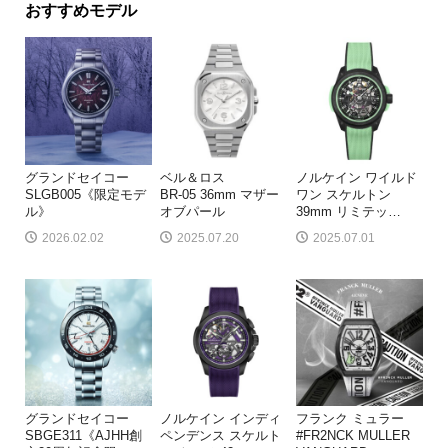
おすすめモデル
グランドセイコー
ベル＆ロス
ノルケイン ワイルド
SLGB005《限定モデ
BR-05 36mm マザー
ワン スケルトン
ル》
オブパール
39mm リミテッ
…
2026.02.02
2025.07.20
2025.07.01
グランドセイコー
ノルケイン インディ
フランク ミュラー
SBGE311《AJHH創
ペンデンス スケルト
#FR2NCK MULLER