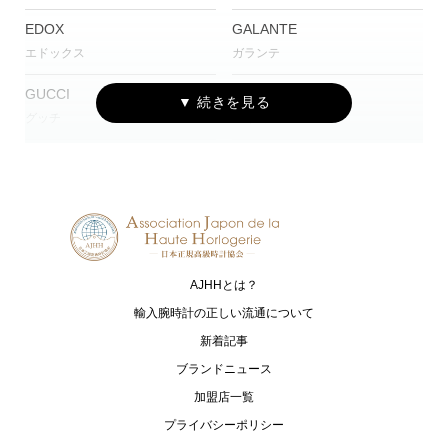
EDOX
GALANTE
エドックス
ガランテ
GUCCI
I.T.A.
グッチ
アイ･ティー･エー
HERBELIN
MINASE
エルブラン
ミナセ
SEIKO
ASTRON
セイコー
アストロン
AJHHとは？
PROSPEX
PRESAGE
プロスペックス
プレザージュ
輸入腕時計の正しい流通について
新着記事
LUKIA
A. LANGE ＆ SÖHNE
ブランドニュース
ルキア
A.ランゲ＆ゾーネ
加盟店一覧
DOLCE＆EXCELINE
WICCA
プライバシーポリシー
ドルチェ＆エクセリーヌ
ウィッカ