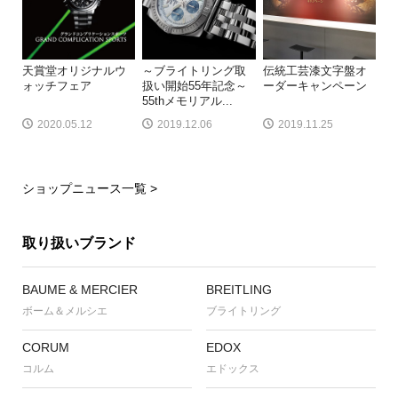
天賞堂オリジナルウ
～ブライトリング取
伝統工芸漆文字盤オ
ォッチフェア
扱い開始55年記念～
ーダーキャンペーン
55thメモリアル...
2020.05.12
2019.12.06
2019.11.25
ショップニュース一覧 >
取り扱いブランド
BAUME & MERCIER
BREITLING
ボーム＆メルシエ
ブライトリング
CORUM
EDOX
コルム
エドックス