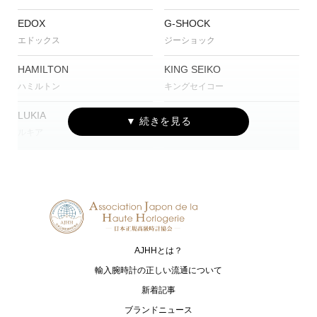
EDOX
G-SHOCK
エドックス
ジーショック
HAMILTON
KING SEIKO
ハミルトン
キングセイコー
LUKIA
Luminox
ルキア
ルミノックス
MAURICE LACROIX
NOMOS Glashütte
モーリス・ラクロア
ノモス グラスヒュッテ
NORQAIN
PRESAGE
ノルケイン
プレザージュ
AJHHとは？
PROSPEX
RAYMOND WEIL
プロスペックス
レイモンド ウェイル
輸入腕時計の正しい流通について
新着記事
SEVENFRIDAY
TISSOT
ブランドニュース
セブンフライデー
ティソ