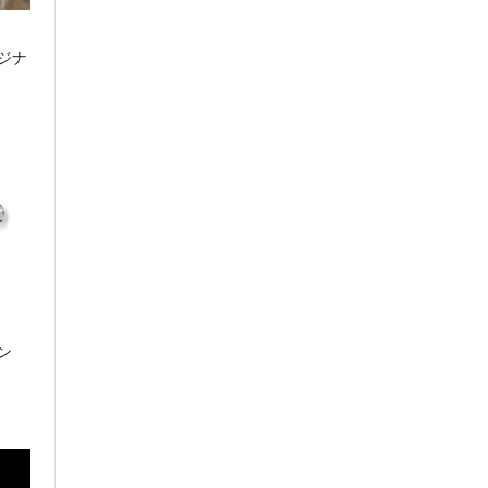
EDOX
エドックス
ジナ
G-SHOCK
ジーショック
GIRARD-PERREGAUX
ジラール・ペルゴ
Gorilla
ゴリラ
Grand Seiko
グランドセイコー
ン
HIRSCH
ヒルシュ
HUBLOT
ウブロ