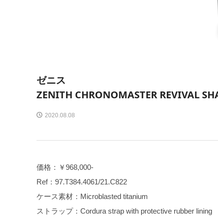
ゼニス
ZENITH CHRONOMASTER REVIVAL S
2020.08.08
価格：￥968,000-
Ref：97.T384.4061/21.C822
ケース素材：Microblasted titanium
ストラップ：Cordura strap with protective rubber lining