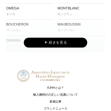
OMEGA
MONTBLANC
オメガ
モンブラン
BOUCHERON
MAUBOUSSIN
ブシュロン
モーブッサン
DAMIANI
CVSTOS
ダミアーニ
クストス
CUERVO Y SOBRINOS
TISSOT
クエルボ・イ・ソブリノス
ティソ
G-SHOCK
Baby-G
ジーショック
ベイビージー
AJHHとは？
OCEANUS
CAMPANOLA
オシアナス
カンパノラ
輸入腕時計の正しい流通について
新着記事
CASIO
SEIKO
ブランドニュース
カシオ
セイコー