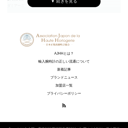
ダミアーニ
クストス
CUERVO Y SOBRINOS
TISSOT
クエルボ・イ・ソブリノス
ティソ
G-SHOCK
Baby-G
ジーショック
ベイビージー
AJHHとは？
OCEANUS
CAMPANOLA
オシアナス
カンパノラ
輸入腕時計の正しい流通について
新着記事
CASIO
SEIKO
ブランドニュース
カシオ
セイコー
加盟店一覧
XC
CITIZEN L
プライバシーポリシー
クロスシー
シチズン エル
CITIZEN
NORQAIN
シチズン
ノルケイン