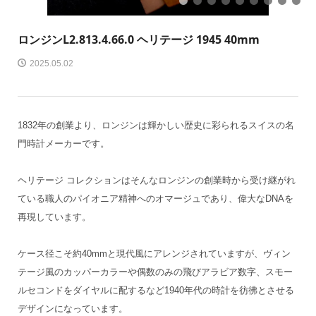
1
2
3
4
5
6
7
8
9
ロンジン
L2.813.4.66.0 ヘリテージ 1945 40mm
2025.05.02
1832年の創業より、ロンジンは輝かしい歴史に彩られるスイスの名
門時計メーカーです。
ヘリテージ コレクションはそんなロンジンの創業時から受け継がれ
ている職人のパイオニア精神へのオマージュであり、偉大なDNAを
再現しています。
ケース径こそ約40mmと現代風にアレンジされていますが、ヴィン
テージ風のカッパーカラーや偶数のみの飛びアラビア数字、スモー
ルセコンドをダイヤルに配するなど1940年代の時計を彷彿とさせる
デザインになっています。