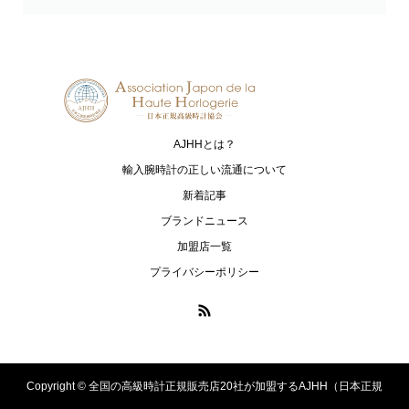
CUERVO Y SOBRINOS
TISSOT
クエルボ・イ・ソブリノス
ティソ
G-SHOCK
Baby-G
ジーショック
ベイビージー
AJHHとは？
OCEANUS
CAMPANOLA
オシアナス
カンパノラ
輸入腕時計の正しい流通について
新着記事
CASIO
SEIKO
ブランドニュース
カシオ
セイコー
加盟店一覧
XC
CITIZEN L
プライバシーポリシー
クロスシー
シチズン エル
CITIZEN
NORQAIN
シチズン
ノルケイン
ASTRON
MT-G
Copyright ©
全国の高級時計正規販売店20社が加盟するAJHH（日本正規
アストロン
エムティージー