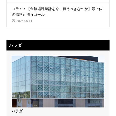
コラム：【金無垢腕時計を今、買うべきなのか】最上位
の風格が漂うゴール...
2025.05.11
ハラダ
ハラダ