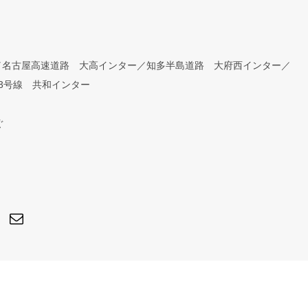
／名古屋高速道路 大高インター／知多半島道路 大府西インター／
3号線 共和インター
ぐ