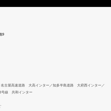
地9
／名古屋高速道路 大高インター／知多半島道路 大府西インター／
3号線 共和インター
ぐ