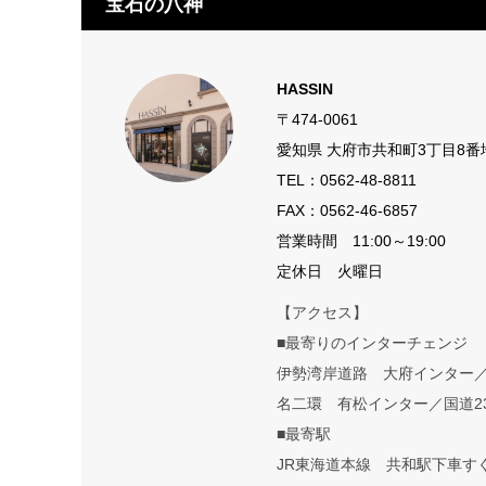
宝石の八神
HASSIN
〒474-0061
愛知県 大府市共和町3丁目8番
TEL：
0562-48-8811
FAX：0562-46-6857
営業時間 11:00～19:00
定休日 火曜日
【アクセス】
■最寄りのインターチェンジ
伊勢湾岸道路 大府インター
名二環 有松インター／国道2
■最寄駅
JR東海道本線 共和駅下車す