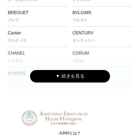
BREGUET
BVLGARI
ブレゲ
ブルガリ
Cartier
CENTURY
カルティエ
センチュリー
CHANEL
CORUM
シャネル
コルム
CVSTOS
EDOX
クストス
エドックス
Grand Seiko
HAMILTON
グランドセイコー
ハミルトン
G-SHOCK
HARRY WINSTON
ジーショック
ハリー・ウィンストン
AJHHとは？
HUBLOT
I.T.A.