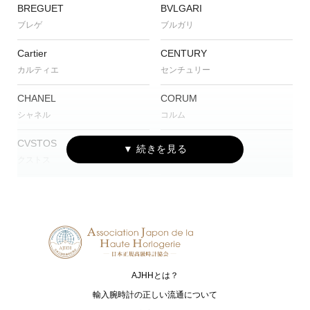
BREGUET
BVLGARI
ブレゲ
ブルガリ
Cartier
CENTURY
カルティエ
センチュリー
CHANEL
CORUM
シャネル
コルム
CVSTOS
EDOX
クストス
エドックス
Grand Seiko
HAMILTON
グランドセイコー
ハミルトン
G-SHOCK
HARRY WINSTON
ジーショック
ハリー・ウィンストン
AJHHとは？
HUBLOT
I.T.A.
ウブロ
アイ･ティー･エー
輸入腕時計の正しい流通について