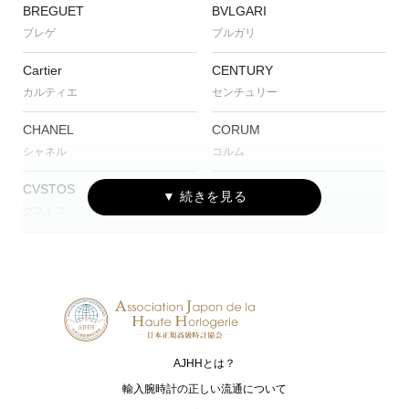
BREGUET
BVLGARI
ブレゲ
ブルガリ
Cartier
CENTURY
カルティエ
センチュリー
CHANEL
CORUM
シャネル
コルム
CVSTOS
EDOX
クストス
エドックス
Grand Seiko
HAMILTON
グランドセイコー
ハミルトン
G-SHOCK
HARRY WINSTON
ジーショック
ハリー・ウィンストン
AJHHとは？
HUBLOT
I.T.A.
ウブロ
アイ･ティー･エー
輸入腕時計の正しい流通について