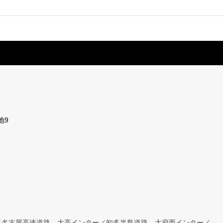
地9
／名古屋高速道路 大高インター／知多半島道路 大府西インター／