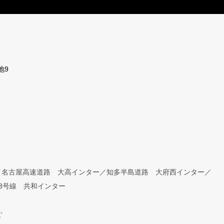
地9
／名古屋高速道路 大高インター／知多半島道路 大府西インター／
3号線 共和インター
ぐ