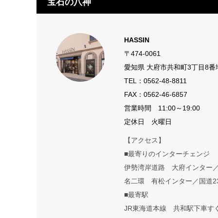
宝石の八神
HASSIN
〒474-0061
愛知県 大府市共和町3丁目8番
TEL：
0562-48-8811
FAX：0562-46-6857
営業時間 11:00～19:00
定休日 火曜日
【アクセス】
■最寄りのインターチェンジ
伊勢湾岸道路 大府インター
名二環 有松インター／国道2
■最寄駅
JR東海道本線 共和駅下車す