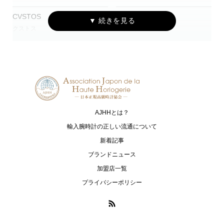
CVSTOS
EDOX
クストス
エドックス
Grand Seiko
HAMILTON
グランドセイコー
ハミルトン
G-SHOCK
HARRY WINSTON
ジーショック
ハリー・ウィンストン
AJHHとは？
HUBLOT
I.T.A.
ウブロ
アイ･ティー･エー
輸入腕時計の正しい流通について
新着記事
IWC
loree Rodkin
ブランドニュース
アイ・ダブリュー・シー シャフハ
ローリーロドキン
加盟店一覧
ウゼン
プライバシーポリシー
LUKIA
MONTBLANC
ルキア
モンブラン
MR-G
MT-G