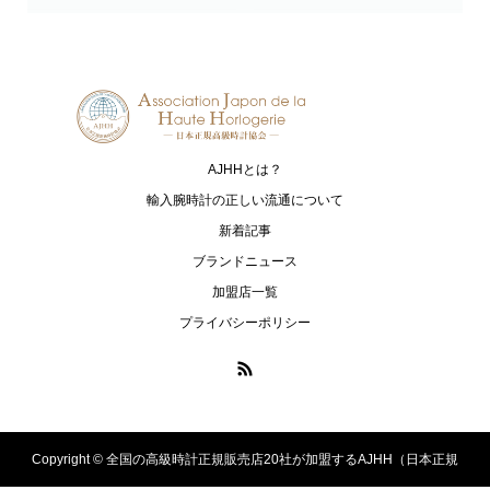
Grand Seiko
HAMILTON
グランドセイコー
ハミルトン
G-SHOCK
HARRY WINSTON
ジーショック
ハリー・ウィンストン
AJHHとは？
HUBLOT
I.T.A.
ウブロ
アイ･ティー･エー
輸入腕時計の正しい流通について
新着記事
IWC
loree Rodkin
ブランドニュース
アイ・ダブリュー・シー シャフハ
ローリーロドキン
加盟店一覧
ウゼン
プライバシーポリシー
LUKIA
MONTBLANC
ルキア
モンブラン
MR-G
MT-G
エムアールジー
エムティージー
Copyright ©
全国の高級時計正規販売店20社が加盟するAJHH（日本正規
OCEANUS
PANERAI