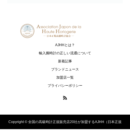
Grand Seiko
HAMILTON
グランドセイコー
ハミルトン
G-SHOCK
HARRY WINSTON
ジーショック
ハリー・ウィンストン
AJHHとは？
HUBLOT
I.T.A.
ウブロ
アイ･ティー･エー
輸入腕時計の正しい流通について
新着記事
IWC
loree Rodkin
ブランドニュース
アイ・ダブリュー・シー シャフハ
ローリーロドキン
加盟店一覧
ウゼン
プライバシーポリシー
LUKIA
MONTBLANC
ルキア
モンブラン
MR-G
MT-G
エムアールジー
エムティージー
Copyright ©
全国の高級時計正規販売店20社が加盟するAJHH（日本正規
OCEANUS
PANERAI