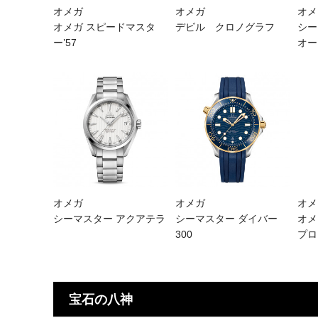
オメガ
オメガ
オメ
オメガ スピードマスタ
デビル クロノグラフ
シー
ー’57
オー
オメガ
オメガ
オメ
シーマスター アクアテラ
シーマスター ダイバー
オメ
300
プロ
宝石の八神