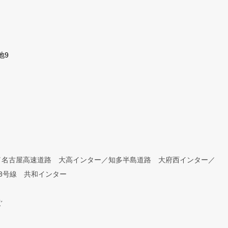
地9
／名古屋高速道路 大高インター／知多半島道路 大府西インター／
3号線 共和インター
ぐ