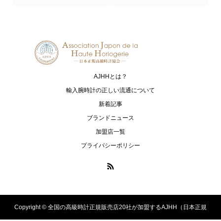
Grand Seiko
HAMILTON
グランドセイコー
ハミルトン
G-SHOCK
HARRY WINSTON
ジーショック
ハリー・ウィンストン
AJHHとは？
HUBLOT
I.T.A.
ウブロ
アイ･ティー･エー
輸入腕時計の正しい流通について
新着記事
IWC
loree Rodkin
ブランドニュース
アイ・ダブリュー・シー シャフハ
ローリーロドキン
加盟店一覧
ウゼン
プライバシーポリシー
LUKIA
MONTBLANC
ルキア
モンブラン
MR-G
MT-G
エムアールジー
エムティージー
Copyright ©
全国の高級時計正規販売店20社が加盟するAJHH（日本正規
OCEANUS
PANERAI