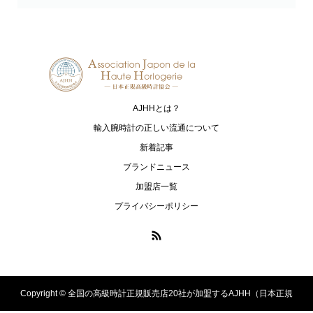
Grand Seiko
HAMILTON
グランドセイコー
ハミルトン
G-SHOCK
HARRY WINSTON
ジーショック
ハリー・ウィンストン
AJHHとは？
HUBLOT
I.T.A.
ウブロ
アイ･ティー･エー
輸入腕時計の正しい流通について
新着記事
IWC
loree Rodkin
ブランドニュース
アイ・ダブリュー・シー シャフハ
ローリーロドキン
加盟店一覧
ウゼン
プライバシーポリシー
LUKIA
MONTBLANC
ルキア
モンブラン
MR-G
MT-G
エムアールジー
エムティージー
Copyright ©
全国の高級時計正規販売店20社が加盟するAJHH（日本正規
OCEANUS
PANERAI