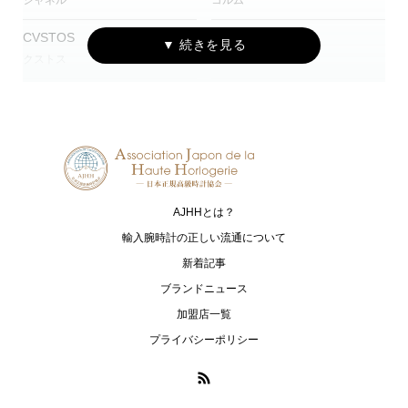
シャネル
コルム
CVSTOS
EDOX
クストス
エドックス
Grand Seiko
HAMILTON
グランドセイコー
ハミルトン
G-SHOCK
HARRY WINSTON
ジーショック
ハリー・ウィンストン
AJHHとは？
HUBLOT
I.T.A.
ウブロ
アイ･ティー･エー
輸入腕時計の正しい流通について
新着記事
IWC
loree Rodkin
ブランドニュース
アイ・ダブリュー・シー シャフハ
ローリーロドキン
加盟店一覧
ウゼン
プライバシーポリシー
LUKIA
MONTBLANC
ルキア
モンブラン