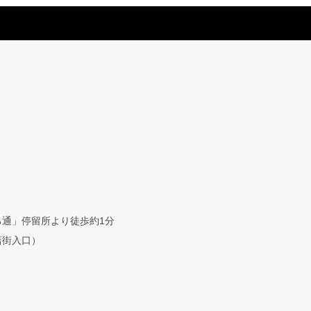
通」停留所より徒歩約1分
店街入口）