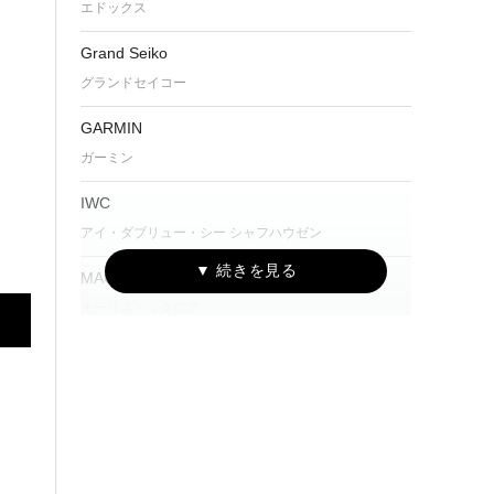
エドックス
Grand Seiko
グランドセイコー
GARMIN
ガーミン
IWC
アイ・ダブリュー・シー シャフハウゼン
MAURICE LACROIX
モーリス・ラクロア
NORQAIN
ノルケイン
OSSO ITALY
オッソ イタリィ