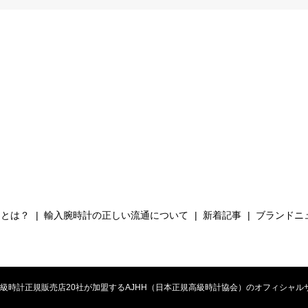
Hとは？
輸入腕時計の正しい流通について
新着記事
ブランドニ
時計正規販売店20社が加盟するAJHH（日本正規高級時計協会）のオフィシャルサイト. All 