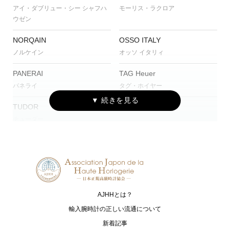
アイ・ダブリュー・シー シャフハ
モーリス・ラクロア
ウゼン
NORQAIN
OSSO ITALY
ノルケイン
オッソ イタリィ
PANERAI
TAG Heuer
パネライ
タグ・ホイヤー
TUDOR
チューダー
AJHHとは？
輸入腕時計の正しい流通について
新着記事