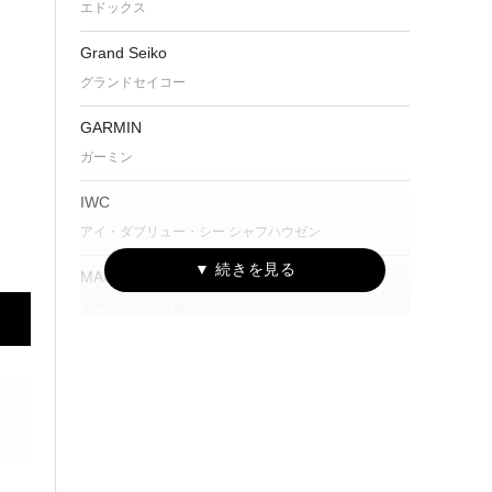
エドックス
Grand Seiko
グランドセイコー
GARMIN
ガーミン
IWC
アイ・ダブリュー・シー シャフハウゼン
MAURICE LACROIX
モーリス・ラクロア
NORQAIN
ノルケイン
OSSO ITALY
オッソ イタリィ