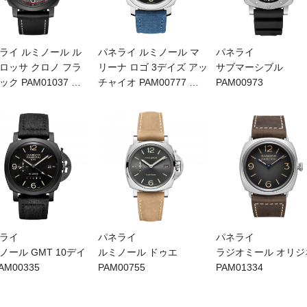
ライ ルミノール ル
パネライ ルミノール マ
パネライ
ロッサ クロノ フラ
リーナ ロゴ 3デイズ アッ
サブマーシブル
ック PAM01037
…
チャイオ PAM00777
…
PAM00973
ライ
パネライ
パネライ
ノール GMT 10デイ
ルミノール ドゥエ
ラジオミール オリジ
AM00335
PAM00755
PAM01334