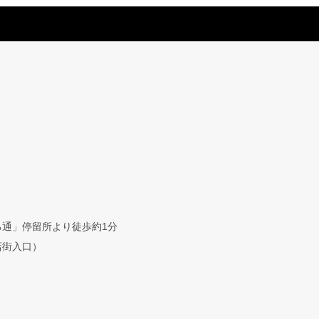
通」停留所より徒歩約1分
店街入口）