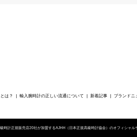
Hとは？
輸入腕時計の正しい流通について
新着記事
ブランドニ
時計正規販売店20社が加盟するAJHH（日本正規高級時計協会）のオフィシャルサイト. All 