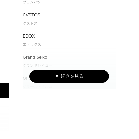
ブランパン
CVSTOS
クストス
EDOX
エドックス
Grand Seiko
グランドセイコー
GIRARD-PERREGAUX
ジラール・ペルゴ
GLASHÜTTE ORIGINAL
グラスヒュッテ・オリジナル
IWC
アイ・ダブリュー・シー シャフハウゼン