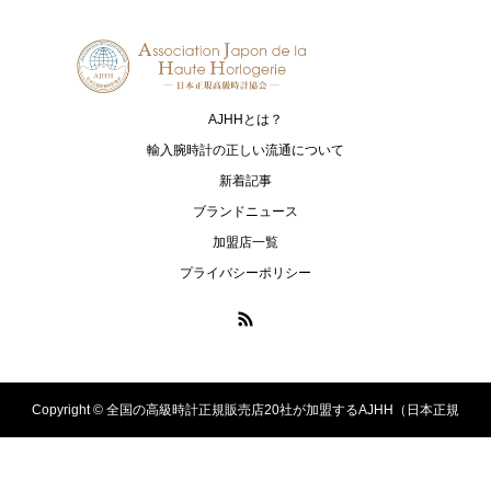
PANERAI
ROGER DUBUIS
パネライ
ロジェ・デュブイ
TUDOR
TISSOT
チューダー
ティソ
AJHHとは？
ZENITH
輸入腕時計の正しい流通について
ゼニス
新着記事
ブランドニュース
加盟店一覧
プライバシーポリシー
Copyright ©
全国の高級時計正規販売店20社が加盟するAJHH（日本正規
高級時計協会）のオフィシャルサイト. All Rights Reserved.