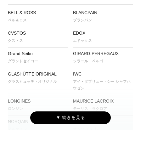
BELL & ROSS
BLANCPAIN
ベル＆ロス
ブランパン
CVSTOS
EDOX
クストス
エドックス
Grand Seiko
GIRARD-PERREGAUX
グランドセイコー
ジラール・ペルゴ
GLASHÜTTE ORIGINAL
IWC
グラスヒュッテ・オリジナル
アイ・ダブリュー・シー シャフハ
ウゼン
LONGINES
MAURICE LACROIX
ロンジン
モーリス・ラクロア
NORQAIN
OSSO ITALY
ノルケイン
オッソ イタリィ