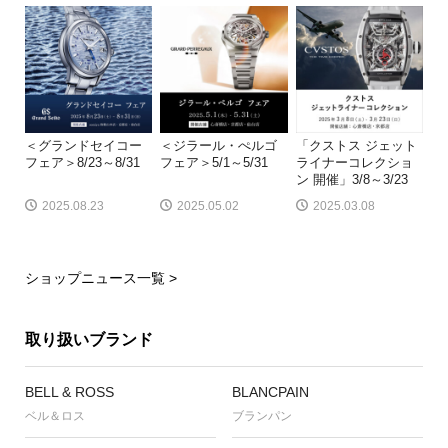
＜グランドセイコー
＜ジラール・ぺルゴ
「クストス ジェット
フェア＞8/23～8/31
フェア＞5/1～5/31
ライナーコレクショ
ン 開催」3/8～3/23
2025.08.23
2025.05.02
2025.03.08
ショップニュース一覧 >
取り扱いブランド
BELL & ROSS
BLANCPAIN
ベル＆ロス
ブランパン