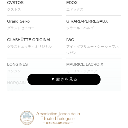
CVSTOS
EDOX
クストス
エドックス
Grand Seiko
GIRARD-PERREGAUX
グランドセイコー
ジラール・ペルゴ
GLASHÜTTE ORIGINAL
IWC
グラスヒュッテ・オリジナル
アイ・ダブリュー・シー シャフハ
ウゼン
LONGINES
MAURICE LACROIX
ロンジン
モーリス・ラクロア
NORQAIN
OSSO ITALY
ノルケイン
オッソ イタリィ
PANERAI
ROGER DUBUIS
パネライ
ロジェ・デュブイ
TUDOR
TISSOT
チューダー
ティソ