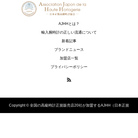
TUDOR
TISSOT
チューダー
ティソ
AJHHとは？
ZENITH
輸入腕時計の正しい流通について
ゼニス
新着記事
ブランドニュース
加盟店一覧
プライバシーポリシー
Copyright ©
全国の高級時計正規販売店20社が加盟するAJHH（日本正規
高級時計協会）のオフィシャルサイト. All Rights Reserved.