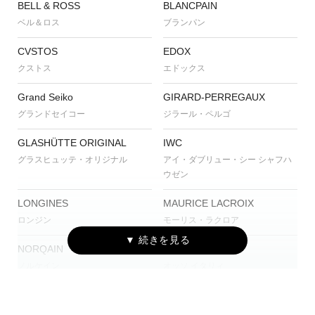
BELL & ROSS
BLANCPAIN
ベル＆ロス
ブランパン
CVSTOS
EDOX
クストス
エドックス
Grand Seiko
GIRARD-PERREGAUX
グランドセイコー
ジラール・ペルゴ
GLASHÜTTE ORIGINAL
IWC
グラスヒュッテ・オリジナル
アイ・ダブリュー・シー シャフハ
ウゼン
LONGINES
MAURICE LACROIX
ロンジン
モーリス・ラクロア
NORQAIN
OSSO ITALY
ノルケイン
オッソ イタリィ
PANERAI
ROGER DUBUIS
パネライ
ロジェ・デュブイ