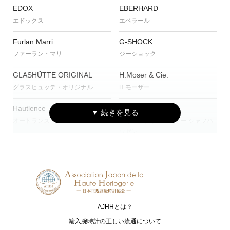
EDOX
EBERHARD
エドックス
エベラール
Furlan Marri
G-SHOCK
ファーラン・マリ
ジーショック
GLASHÜTTE ORIGINAL
H.Moser & Cie.
グラスヒュッテ・オリジナル
H.モーザー
Hautlence
IWC
オートランス
アイ・ダブリュー・シー シャフハ
ウゼン
JAEGER-LECOULTRE
MAURICE LACROIX
ジャガー・ルクルト
モーリス・ラクロア
NORQAIN
OSSO ITALY
ノルケイン
オッソ イタリィ
AJHHとは？
RAYMOND WEIL
TAG Heuer
輸入腕時計の正しい流通について