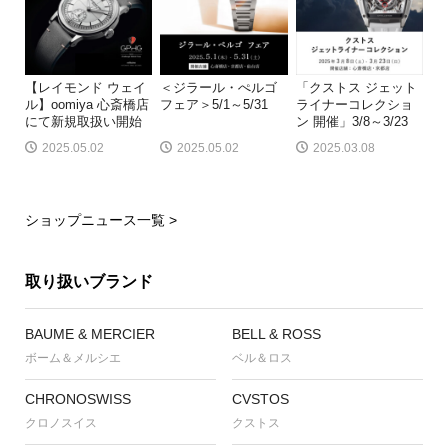
【レイモンド ウェイ
＜ジラール・ぺルゴ
「クストス ジェット
ル】oomiya 心斎橋店
フェア＞5/1～5/31
ライナーコレクショ
にて新規取扱い開始
ン 開催」3/8～3/23
2025.05.02
2025.05.02
2025.03.08
ショップニュース一覧 >
取り扱いブランド
BAUME & MERCIER
BELL & ROSS
ボーム＆メルシエ
ベル＆ロス
CHRONOSWISS
CVSTOS
クロノスイス
クストス