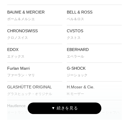
BAUME & MERCIER
BELL & ROSS
ボーム＆メルシエ
ベル＆ロス
CHRONOSWISS
CVSTOS
クロノスイス
クストス
EDOX
EBERHARD
エドックス
エベラール
Furlan Marri
G-SHOCK
ファーラン・マリ
ジーショック
GLASHÜTTE ORIGINAL
H.Moser & Cie.
グラスヒュッテ・オリジナル
H.モーザー
Hautlence
IWC
オートランス
アイ・ダブリュー・シー シャフハ
ウゼン