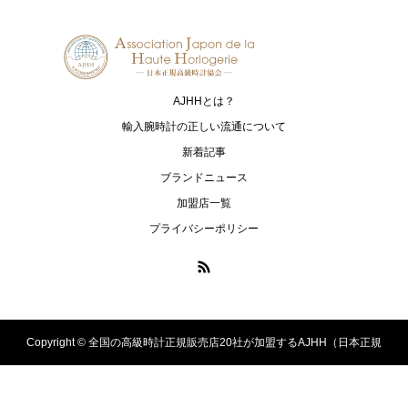
JAEGER-LECOULTRE
MAURICE LACROIX
ジャガー・ルクルト
モーリス・ラクロア
NORQAIN
OSSO ITALY
ノルケイン
オッソ イタリィ
AJHHとは？
RAYMOND WEIL
TAG Heuer
輸入腕時計の正しい流通について
レイモンド ウェイル
タグ・ホイヤー
新着記事
ブランドニュース
ULYSSE NARDIN
加盟店一覧
ユリス・ナルダン
プライバシーポリシー
Copyright ©
全国の高級時計正規販売店20社が加盟するAJHH（日本正規
高級時計協会）のオフィシャルサイト. All Rights Reserved.