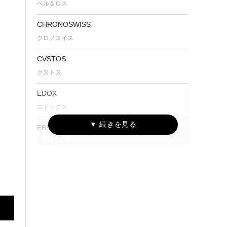
ベル＆ロス
CHRONOSWISS
クロノスイス
CVSTOS
クストス
EDOX
エドックス
EBERHARD
エベラール
Furlan Marri
ファーラン・マリ
G-SHOCK
ジーショック