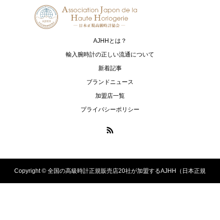
ウゼン
MAURICE LACROIX
NORQAIN
モーリス・ラクロア
ノルケイン
AJHHとは？
OCEANUS
OSSO ITALY
輸入腕時計の正しい流通について
オシアナス
オッソ イタリィ
新着記事
ブランドニュース
PANERAI
ROLEX
加盟店一覧
パネライ
ロレックス
プライバシーポリシー
PRESAGE
LUKIA
プレザージュ
ルキア
PROSPEX
ASTRON
プロスペックス
アストロン
Copyright ©
全国の高級時計正規販売店20社が加盟するAJHH（日本正規
SEIKO
TAG Heuer
セイコー
タグ・ホイヤー
高級時計協会）のオフィシャルサイト. All Rights Reserved.
TUDOR