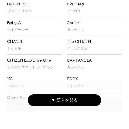
BREITLING
BVLGARI
ブライトリング
ブルガリ
Baby-G
Cartier
ベイビージー
カルティエ
CHANEL
The CITIZEN
シャネル
ザ・シチズン
CITIZEN Eco-Drive One
CAMPANOLA
シチズン エコ・ドライブ ワン
カンパノラ
XC
EDOX
クロスシー
エドックス
Grand Seiko
G-SHOCK
グランドセイコー
ジーショック
HUBLOT
IWC
ウブロ
アイ・ダブリュー・シー シャフハ