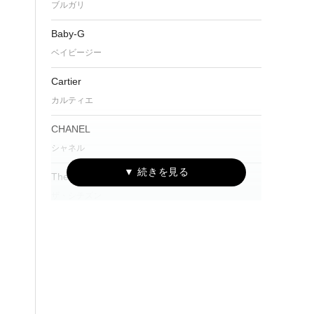
ブルガリ
Baby-G
ベイビージー
Cartier
カルティエ
CHANEL
シャネル
The CITIZEN
ザ・シチズン
CITIZEN Eco-Drive One
シチズン エコ・ドライブ ワン
CAMPANOLA
カンパノラ